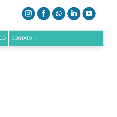
CO
CONTATO
EURISMAS
GIOPLASTIA
TÉTER
ECK-UP VASCULAR
ENÇA DA CARÓTIDA
BOLIA PULMONAR