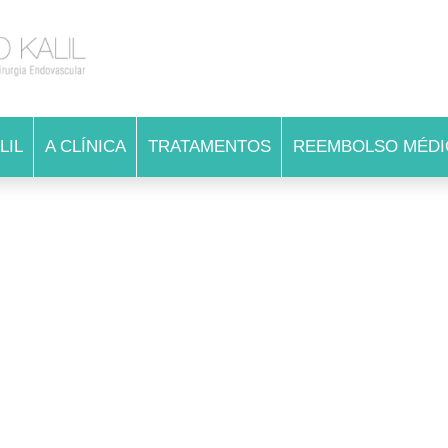
LIL
A CLÍNICA
TRATAMENTOS
REEMBOLSO MÉDI
AN
AN
CA
CH
DO
EM