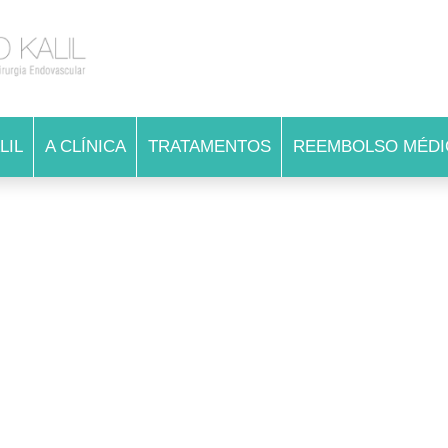
LIL
A CLÍNICA
TRATAMENTOS
REEMBOLSO MÉDI
AN
AN
CA
CH
DO
EM