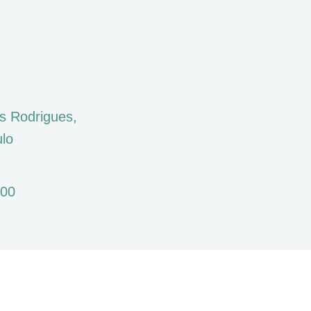
s Rodrigues,
ulo
100
CELO KALIL