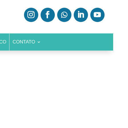
CO
CONTATO
EURISMAS
GIOPLASTIA
TÉTER
ECK-UP VASCULAR
ENÇA DA CARÓTIDA
BOLIA PULMONAR