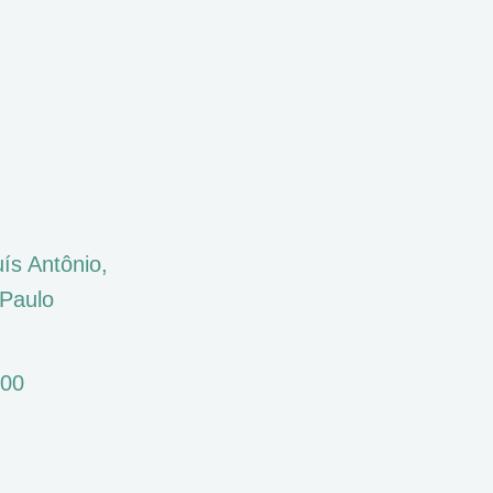
ís Antônio,
Paulo
000